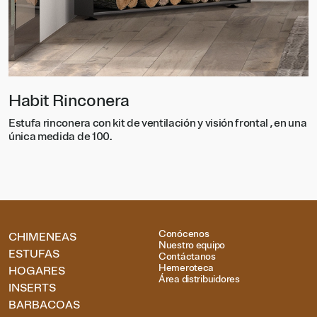
Habit Rinconera
H
Estufa rinconera con kit de ventilación y visión frontal , en una
E
única medida de 100.
ú
Conócenos
CHIMENEAS
Nuestro equipo
ESTUFAS
Contáctanos
Hemeroteca
HOGARES
Área distribuidores
INSERTS
BARBACOAS