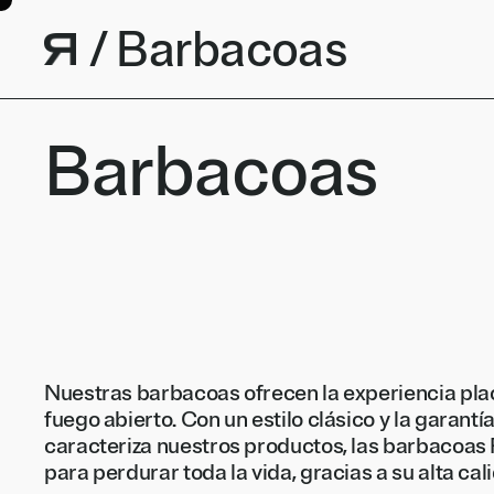
Saltar al contenido
/
B
a
r
b
a
c
o
a
s
Barbacoas
Nuestras barbacoas ofrecen la experiencia pla
fuego abierto. Con un estilo clásico y la garant
caracteriza nuestros productos, las barbacoas
para perdurar toda la vida, gracias a su alta cal