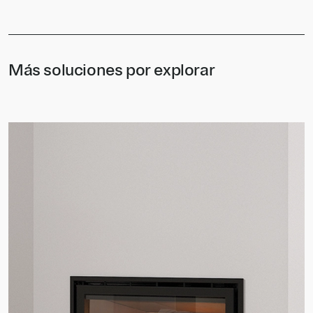
Más soluciones por explorar
ARc 100 R
ARc 100 R