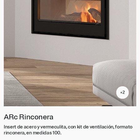
+2
+2
ARc Rinconera
Insert de acero y vermeculita, con kit de ventilación, formato
I
rinconera, en medidas 100.
d