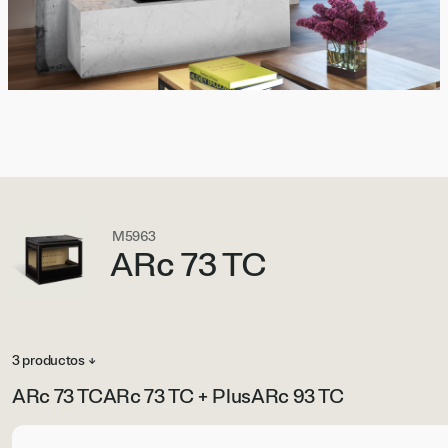
M5963
ARc 73 TC
3 productos ↓
ARc 73 TC
ARc 73 TC + Plus
ARc 93 TC