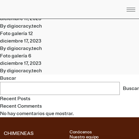
Saltar al contenido
Categorías de Galería:
Inserts
Foto galería 13
diciembre 17, 2023
By
digiocracy.tech
Foto galería 12
diciembre 17, 2023
By
digiocracy.tech
Foto galería 6
diciembre 17, 2023
By
digiocracy.tech
Buscar
Buscar
Recent Posts
Recent Comments
No hay comentarios que mostrar.
Conócenos
CHIMENEAS
Nuestro equipo