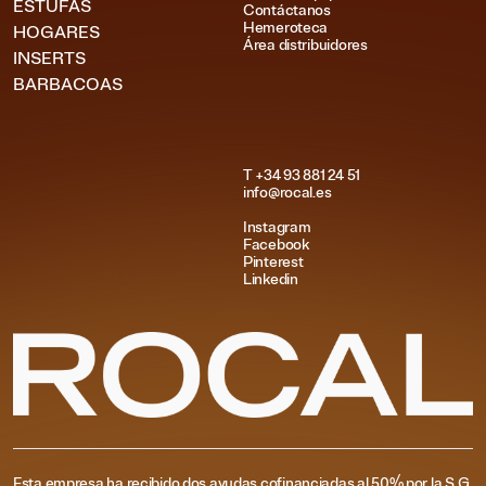
ESTUFAS
Contáctanos
Hemeroteca
HOGARES
Área distribuidores
INSERTS
BARBACOAS
T +34 93 881 24 51
info@rocal.es
Instagram
Facebook
Pinterest
Linkedin
Esta empresa ha recibido dos ayudas cofinanciadas al 50% por la S.G.