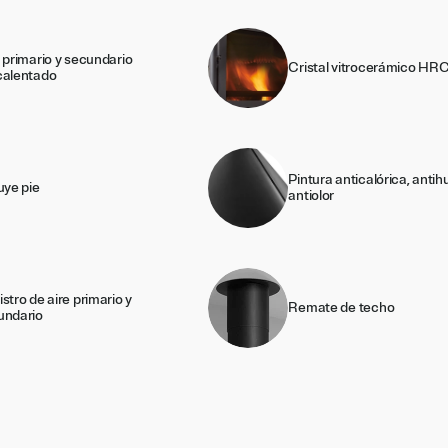
 primario y secundario
Cristal vitrocerámico HR
calentado
Pintura anticalórica, anti
uye pie
antiolor
stro de aire primario y
Remate de techo
undario