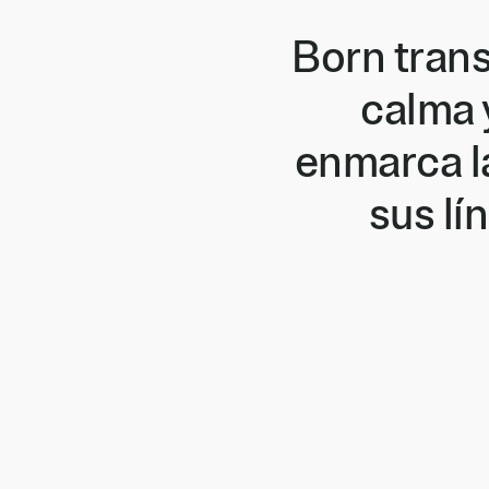
Born trans
calma 
enmarca l
sus lí