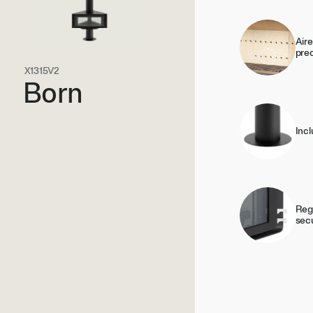
Aire
pre
X1315V2
Born
Incl
Regi
sec