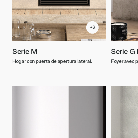
+6
+6
+6
+6
+6
+6
Serie M
Serie G 
Hogar con puerta de apertura lateral.
Foyer avec p
G300 LD
G300 LD
G300 LD
G300 LD
G300 LD
G300 LD
G450 
G450 