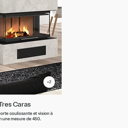
+2
+2
Tres Caras
orte coulissante et vision à
en une mesure de 450.