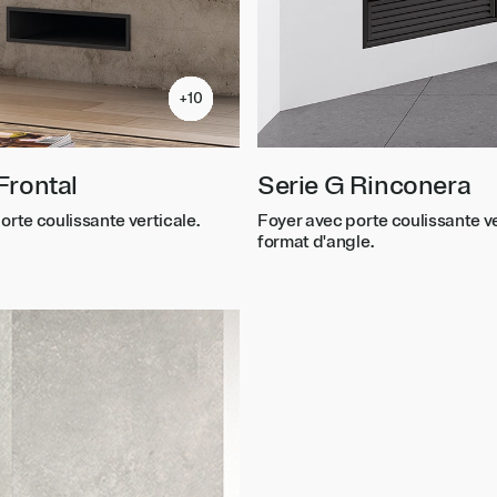
+10
+10
+10
+10
+10
+10
+10
+10
+10
+10
Frontal
Serie G Rinconera
orte coulissante verticale.
Foyer avec porte coulissante ve
format d'angle.
TC
TC