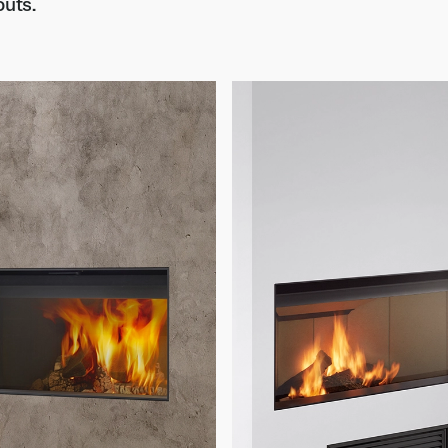
oûts.
G505