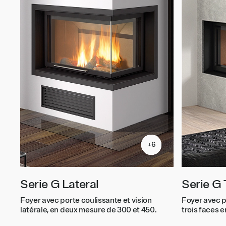
+6
+6
+6
+6
+6
+6
Serie G Lateral
Serie G 
Foyer avec porte coulissante et vision
Foyer avec p
latérale, en deux mesure de 300 et 450.
trois faces 