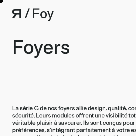
Skip to content
/
F
o
y
e
r
s
Foyers
La série G de nos foyers allie design, qualité, con
sécurité. Leurs modules offrent une visibilité to
véritable plaisir à savourer. Ils sont conçus pour
préférences, s’intégrant parfaitement à votre 