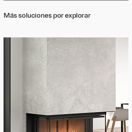
Más soluciones por explorar
G450 TC
G450 TC