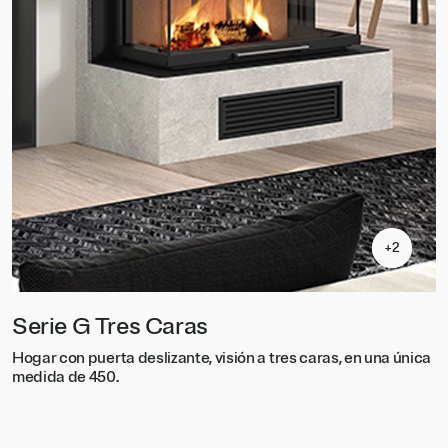
+2
+2
Serie G Tres Caras
S
Hogar con puerta deslizante, visión a tres caras, en una única
H
medida de 450.
m