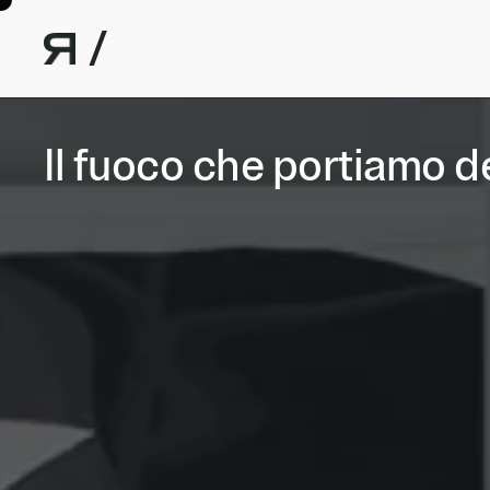
Skip to content
/
Il fuoco che portiamo d